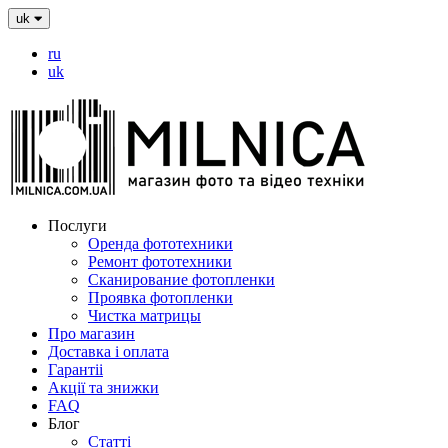
uk
ru
uk
Послуги
Оренда фототехники
Ремонт фототехники
Сканирование фотопленки
Проявка фотопленки
Чистка матрицы
Про магазин
Доставка і оплата
Гарантіі
Акції та знижки
FAQ
Блог
Статті